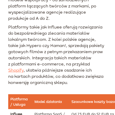
platform łączących twórców z markami, po
wyspecjalizowane agencje realizujące
produkcje od A do Z.
Platformy takie jak Influee oferują rozwiązania
do bezpośredniego zlecania materiałów
lokalnym twórcom. Z kolei polskie agencje,
takie jak Hypero czy Kaman!, sprzedają pakiety
gotowych filmów z pełnym przekazaniem praw
autorskich. Integracja takich materiałów
z platformami e-commerce, na przykład
Shopify
, ułatwia późniejsze osadzanie ich
na kartach produktów, co dodatkowo zwiększa
konwersję organiczną sklepu.
Platforma
Model działania
Szacunkowe koszty baz
/ Usługa
Influee
Platforma SaaS /
Od 23 EUR do 52 EUR za