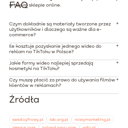
FAQ
w twoim sklepie online.
Czym dokładnie są materiały tworzone przez
użytkowników i dlaczego są ważne dla e-
commerce?
Ile kosztuje pozyskanie jednego wideo do
To autentyczne filmy, zdjęcia i recenzje tworzone przez
reklam na TikToku w Polsce?
prawdziwych klientów. Są ważne, ponieważ budują
wysokie zaufanie i potrafią obniżyć koszt kliknięcia w
Jakie formy wideo najlepiej sprzedają
Koszty różnią się w zależności od modelu współpracy.
reklamę o 50%.
kosmetyki na TikToku?
Na dedykowanych platformach ceny pojedynczego
wideo zaczynają się od około 23 EUR, natomiast
Czy muszę płacić za prawo do używania filmów
Najlepiej sprawdzają się formaty pokazujące realny
pakiety agencyjne to koszt od 1999 PLN w górę.
klientów w reklamach?
problem i rozwiązanie, szczere recenzje bez mocnego
makijażu oraz filmy skupione na teksturze produktu i
Źródła
Zawsze musisz posiadać uregulowane prawa autorskie
jego aplikacji na skórę.
oraz zgodę na wykorzystanie wizerunku osoby
występującej na filmie, co często wiąże się z
odpowiednim wynagrodzeniem twórcy lub opłatą
swiatcyfrowy.pl
iab.org.pl
nowymarketing.pl
platformy pośredniczącej.
gemius.com
poland.payu.com
adly.pl