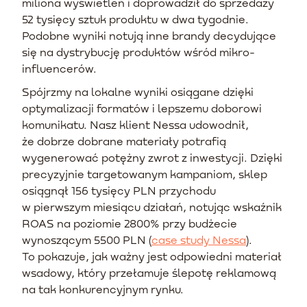
miliona wyświetleń i doprowadził do sprzedaży
52 tysięcy sztuk produktu w dwa tygodnie.
Podobne wyniki notują inne brandy decydujące
się na dystrybucję produktów wśród mikro-
influencerów.
Spójrzmy na lokalne wyniki osiągane dzięki
optymalizacji formatów i lepszemu doborowi
komunikatu. Nasz klient Nessa udowodnił,
że dobrze dobrane materiały potrafią
wygenerować potężny zwrot z inwestycji. Dzięki
precyzyjnie targetowanym kampaniom, sklep
osiągnął 156 tysięcy PLN przychodu
w pierwszym miesiącu działań, notując wskaźnik
ROAS na poziomie 2800% przy budżecie
wynoszącym 5500 PLN (
case study Nessa
).
To pokazuje, jak ważny jest odpowiedni materiał
wsadowy, który przełamuje ślepotę reklamową
na tak konkurencyjnym rynku.