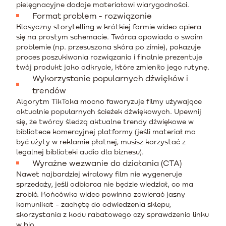
pielęgnacyjne dodaje materiałowi wiarygodności.
Format problem - rozwiązanie
Klasyczny storytelling w krótkiej formie wideo opiera
się na prostym schemacie. Twórca opowiada o swoim
problemie (np. przesuszona skóra po zimie), pokazuje
proces poszukiwania rozwiązania i finalnie prezentuje
twój produkt jako odkrycie, które zmieniło jego rutynę.
Wykorzystanie popularnych dźwięków i
trendów
Algorytm TikToka mocno faworyzuje filmy używające
aktualnie popularnych ścieżek dźwiękowych. Upewnij
się, że twórcy śledzą aktualne trendy dźwiękowe w
bibliotece komercyjnej platformy (jeśli materiał ma
być użyty w reklamie płatnej, musisz korzystać z
legalnej biblioteki audio dla biznesu).
Wyraźne wezwanie do działania (CTA)
Nawet najbardziej wiralowy film nie wygeneruje
sprzedaży, jeśli odbiorca nie będzie wiedział, co ma
zrobić. Końcówka wideo powinna zawierać jasny
komunikat - zachętę do odwiedzenia sklepu,
skorzystania z kodu rabatowego czy sprawdzenia linku
w bio.