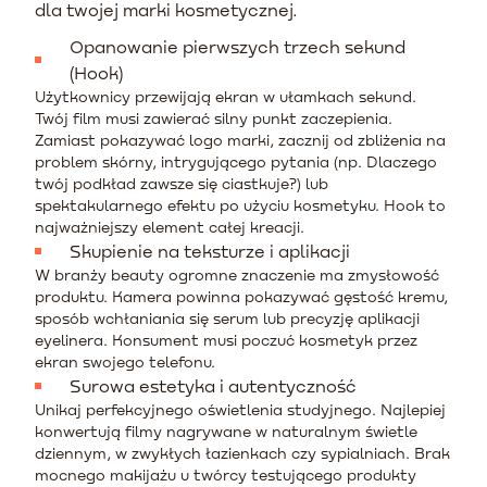
dla twojej marki kosmetycznej.
Opanowanie pierwszych trzech sekund
(Hook)
Użytkownicy przewijają ekran w ułamkach sekund.
Twój film musi zawierać silny punkt zaczepienia.
Zamiast pokazywać logo marki, zacznij od zbliżenia na
problem skórny, intrygującego pytania (np. Dlaczego
twój podkład zawsze się ciastkuje?) lub
spektakularnego efektu po użyciu kosmetyku. Hook to
najważniejszy element całej kreacji.
Skupienie na teksturze i aplikacji
W branży beauty ogromne znaczenie ma zmysłowość
produktu. Kamera powinna pokazywać gęstość kremu,
sposób wchłaniania się serum lub precyzję aplikacji
eyelinera. Konsument musi poczuć kosmetyk przez
ekran swojego telefonu.
Surowa estetyka i autentyczność
Unikaj perfekcyjnego oświetlenia studyjnego. Najlepiej
konwertują filmy nagrywane w naturalnym świetle
dziennym, w zwykłych łazienkach czy sypialniach. Brak
mocnego makijażu u twórcy testującego produkty