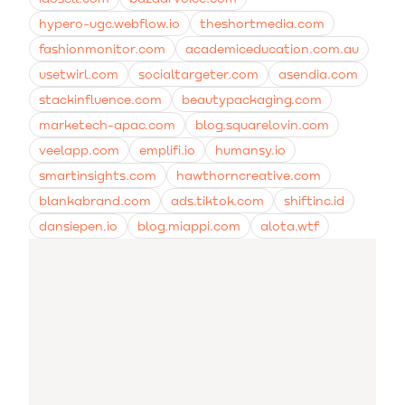
hypero-ugc.webflow.io
theshortmedia.com
fashionmonitor.com
academiceducation.com.au
usetwirl.com
socialtargeter.com
asendia.com
stackinfluence.com
beautypackaging.com
marketech-apac.com
blog.squarelovin.com
veelapp.com
emplifi.io
humansy.io
smartinsights.com
hawthorncreative.com
blankabrand.com
ads.tiktok.com
shiftinc.id
dansiepen.io
blog.miappi.com
alota.wtf