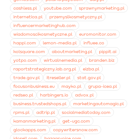
cashless.pl
youtube.com
sprawnymarketing.pl
internetica.pl
przemyslkosmetyczny.pl
influencermarketinghub.com
wiadomoscikosmetyczne.pl
euromonitor.com
happi.com
lemon-media.pl
influee.co
kolsquare.com
aboutmarketing.pl
pippit.ai
yotpo.com
wirtualnemedia.pl
branden.biz
raportstrategiczny.iab.org.pl
eizba.pl
trade.gov.pl
itreseller.pl
stat.gov.pl
focusonbusiness.eu
mayko.pl
grupa-icea.pl
redseo.pl
harbingers.io
advox.pl
business.trustedshops.pl
marketingautomagic.pl
rpms.pl
adtrip.pl
socialmediatoday.com
kamanmarketing.pl
get-ugc.com
glockapps.com
copywritersnow.com
idosell.com
bazaarvoice.com