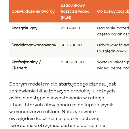
Szacunkowy
Doświadczenie twórcy
koszt za wideo
Co zazwyczaj ob
(PLN)
Początkujący
200 - 400
Nagranie mater
często ograniczo
Średniozaawansowany
500 - 1000
Dobra jakość świ
uwzględniony w 
Profesjonalny /
1500 - 2000
Wysoka jakość p
Ekspert
wideo, pełne pr
Dobrym modelem dla startującego biznesu jest
zamówienie kilku tańszych produkcji u różnych
osób, a następnie inwestowanie w relacje
z tymi, których filmy generują najlepsze wyniki
w menedżerze reklam. Należy również
uwzględnić koszt samej paczki testowej -
twórca musi otrzymać dietę na co najmniej