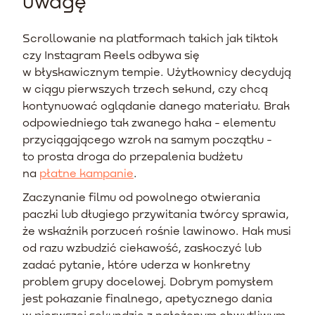
uwagę
Scrollowanie na platformach takich jak tiktok
czy Instagram Reels odbywa się
w błyskawicznym tempie. Użytkownicy decydują
w ciągu pierwszych trzech sekund, czy chcą
kontynuować oglądanie danego materiału. Brak
odpowiedniego tak zwanego haka - elementu
przyciągającego wzrok na samym początku -
to prosta droga do przepalenia budżetu
na
płatne kampanie
.
Zaczynanie filmu od powolnego otwierania
paczki lub długiego przywitania twórcy sprawia,
że wskaźnik porzuceń rośnie lawinowo. Hak musi
od razu wzbudzić ciekawość, zaskoczyć lub
zadać pytanie, które uderza w konkretny
problem grupy docelowej. Dobrym pomysłem
jest pokazanie finalnego, apetycznego dania
w pierwszej sekundzie z nałożonym chwytliwym