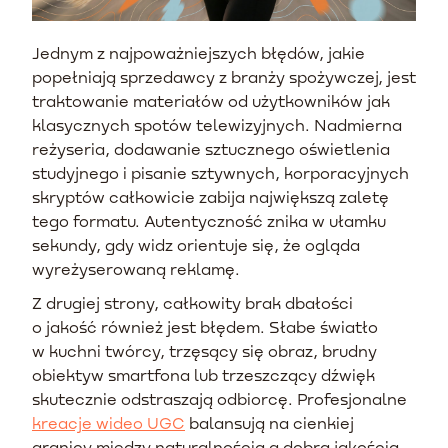
Jednym z najpoważniejszych błędów, jakie
popełniają sprzedawcy z branży spożywczej, jest
traktowanie materiałów od użytkowników jak
klasycznych spotów telewizyjnych. Nadmierna
reżyseria, dodawanie sztucznego oświetlenia
studyjnego i pisanie sztywnych, korporacyjnych
skryptów całkowicie zabija największą zaletę
tego formatu. Autentyczność znika w ułamku
sekundy, gdy widz orientuje się, że ogląda
wyreżyserowaną reklamę.
Z drugiej strony, całkowity brak dbałości
o jakość również jest błędem. Słabe światło
w kuchni twórcy, trzęsący się obraz, brudny
obiektyw smartfona lub trzeszczący dźwięk
skutecznie odstraszają odbiorcę. Profesjonalne
kreacje wideo UGC
balansują na cienkiej
granicy między naturalnością a dobrą jakością