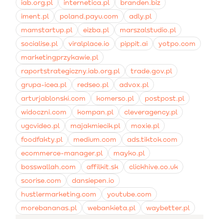
iab.org.pl
internetica.pl
branden.biz
iment.pl
poland.payu.com
adly.pl
mamstartup.pl
eizba.pl
marszalstudio.pl
socialise.pl
viralplace.io
pippit.ai
yotpo.com
marketingprzykawie.pl
raportstrategiczny.iab.org.pl
trade.gov.pl
grupa-icea.pl
redseo.pl
advox.pl
arturjablonski.com
komerso.pl
postpost.pl
widoczni.com
kompan.pl
cleveragency.pl
ugcvideo.pl
majakmiecik.pl
moxie.pl
foodfakty.pl
medium.com
ads.tiktok.com
ecommerce-manager.pl
mayko.pl
bosswallah.com
affilkit.sk
clickhive.co.uk
scorise.com
dansiepen.io
hustlermarketing.com
youtube.com
morebananas.pl
webankieta.pl
waybetter.pl