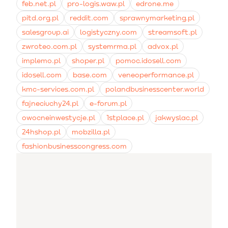
feb.net.pl
pro-logis.waw.pl
edrone.me
pitd.org.pl
reddit.com
sprawnymarketing.pl
salesgroup.ai
logistyczny.com
streamsoft.pl
zwroteo.com.pl
systemrma.pl
advox.pl
implemo.pl
shoper.pl
pomoc.idosell.com
idosell.com
base.com
veneoperformance.pl
kmc-services.com.pl
polandbusinesscenter.world
fajneciuchy24.pl
e-forum.pl
owocneinwestycje.pl
1stplace.pl
jakwyslac.pl
24hshop.pl
mobzilla.pl
fashionbusinesscongress.com