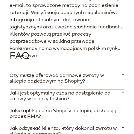
e-mail to sprawdzone metody na podniesienie
retencji. Weryfikacja obecnych regulaminów,
integracja z lokalnymi dostawcami
logistycznymi oraz uważne słuchanie feedbacku
klientów pozwolą przekuć procesy
posprzedażowe w solidną przewagę
konkurencyjną na wymagającym polskim rynku
FAQ
odzieżowym.
Czy muszę oferować darmowe zwroty w
sklepie odzieżowym na Shopify?
Jaki jest optymalny czas na odstąpienie od
Nie ma takiego obowiązku prawnego. Według badań
umowy w branży fashion?
Wygodne Zwroty, tylko niespełna 9% sklepów fashion
oferuje w pełni darmowe odesłanie towaru, jednak
Jakie aplikacje na Shopify najlepiej obsługują
Polskie prawo wymaga minimum 14 dni, jednak
jasne informowanie o kosztach lub oferowanie
proces RMA?
najlepsze sklepy wydłużają ten czas do 30, 60 lub 90
darmowych wymian znacząco podnosi konwersję.
dni. Taki zabieg psychologiczny zmniejsza obawy
Jak odzyskać klienta, który dokonał zwrotu w
Do najpopularniejszych aplikacji wspierających
klienta przed zakupem i buduje zaufanie do marki.
sklepie e-commerce?