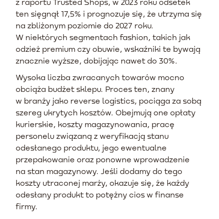
z raportu Trusted Shops, w 2023 roku odsetek
ten sięgnął 17,5% i prognozuje się, że utrzyma się
na zbliżonym poziomie do 2027 roku.
W niektórych segmentach fashion, takich jak
odzież premium czy obuwie, wskaźniki te bywają
znacznie wyższe, dobijając nawet do 30%.
Wysoka liczba zwracanych towarów mocno
obciąża budżet sklepu. Proces ten, znany
w branży jako reverse logistics, pociąga za sobą
szereg ukrytych kosztów. Obejmują one opłaty
kurierskie, koszty magazynowania, pracę
personelu związaną z weryfikacją stanu
odesłanego produktu, jego ewentualne
przepakowanie oraz ponowne wprowadzenie
na stan magazynowy. Jeśli dodamy do tego
koszty utraconej marży, okazuje się, że każdy
odesłany produkt to potężny cios w finanse
firmy.