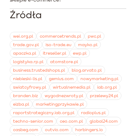
wymiany i zwroty należą Loop Returns, AfterShip
Returns oraz Returnly. Automatyzują one generowanie
Źródła
Wykorzystaj systemy automatyzacji marketingu, aby
etykiet i pozwalają na oferowanie klientom
wysłać spersonalizowaną wiadomość e-mail z
natychmiastowych środków na kolejne zakupy.
rekomendacjami podobnych produktów lub unikalnym
kodem rabatowym. Pytanie o powód odesłania towaru
wei.org.pl
commercetrends.pl
pwc.pl
pomaga też w poprawie opisów.
trade.gov.pl
iso-trade.eu
mayko.pl
apaczka.pl
itreseller.pl
ewp.pl
logistyka.rp.pl
atomstore.pl
business.trustedshops.pl
blog.arvato.pl
niebieski-lis.pl
gemius.com
nowymarketing.pl
swiatcyfrowy.pl
wirtualnemedia.pl
iab.org.pl
branden.biz
wygodnezwroty.pl
przelewy24.pl
eizba.pl
marketingprzykawie.pl
raportstrategiczny.iab.org.pl
radioplus.pl
techno-senior.com
ceo.com.pl
global24.com
casbeg.com
outvio.com
harbingers.io