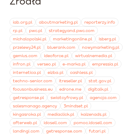
Źródła
Systemy oparte na AI w Google automatyzują
konwersję.
brutto, uwzględniając nałożone na karmę marże,
wyliczanie optymalnych stawek za kliknięcie i
koszty przesyłki oraz systemy płatności, co daje
dopasowują treści do użytkownika. Przy odpowiednio
rzetelny obraz sytuacji finansowej firmy.
wysokim budżecie miesięcznym algorytmy potrafią
iab.org.pl
aboutmarketing.pl
reporterzy.info
znacząco obniżyć koszt pozyskania klienta i poprawić
rp.pl
pwc.pl
strategyand.pwc.com
zwrot z całej inwestycji.
michalopolski.pl
marketingonline.pl
isberg.pl
przelewy24.pl
bluerank.com
nowymarketing.pl
gemius.com
ideoforce.pl
wirtualnemedia.pl
infron.pl
verseo.pl
e-marka.pl
empressia.pl
internetica.pl
eizba.pl
cashless.pl
techno-senior.com
itreseller.pl
stat.gov.pl
focusonbusiness.eu
edrone.me
digitalk.pl
getresponse.pl
swiatcyfrowy.pl
agencja.com
salesmanago.agency
3mindset.pl
kingasroka.pl
mediaclick.pl
kaizenads.pl
afterweb.pl
idosell.com
pomoc.idosell.com
landingi.com
getresponse.com
futari.pl