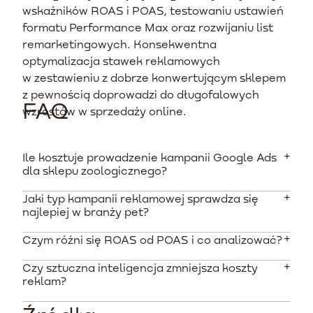
wskaźników ROAS i POAS, testowaniu ustawień
formatu Performance Max oraz rozwijaniu list
remarketingowych. Konsekwentna
optymalizacja stawek reklamowych
w zestawieniu z dobrze konwertującym sklepem
z pewnością doprowadzi do długofalowych
FAQ
wzrostów w sprzedaży online.
Ile kosztuje prowadzenie kampanii Google Ads
dla sklepu zoologicznego?
Jaki typ kampanii reklamowej sprawdza się
Koszty dzielą się na budżet mediowy (minimum 2000 zł
najlepiej w branży pet?
miesięcznie) oraz obsługę agencyjną, która na polskim
rynku zaczyna się od około 1000 - 1900 zł netto
Czym różni się ROAS od POAS i co analizować?
Kampanie produktowe (Google Shopping) oraz format
miesięcznie lub jest pobierana w formie procentowej
Performance Max generują dla sklepów zoologicznych
(10-15% budżetu). Stawki za pojedyncze kliknięcia
Czy sztuczna inteligencja zmniejsza koszty
nawet 70-80% płatnego ruchu z wyszukiwarki. Klient
Wskaźnik ROAS określa sam przychód wygenerowany z
zależą od frazy i wahają się od kilkunastu groszy do
reklam?
widzi zdjęcie, cenę karmy i nazwę sklepu jeszcze zanim
konkretnej złotówki wydanej na reklamę. POAS to
kilku złotych.
wejdzie na witrynę, co zdecydowanie podnosi
nowocześniejsze podejście, które wylicza realny zysk