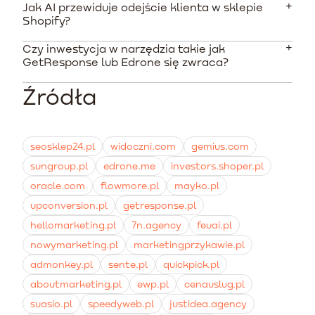
oznacza to samodzielne wysyłanie przypomnień o
Jak AI przewiduje odejście klienta w sklepie
Według stawek rynkowych w Polsce, pełne wdrożenie
przedłużeniu abonamentu, personalizację propozycji
Shopify?
analityki to koszt rzędu 10-15 tysięcy PLN
menu oraz ratowanie porzuconych procesów
jednorazowo. Stała obsługa, optymalizacja i testy A/B
zamawiania.
Czy inwestycja w narzędzia takie jak
Algorytmy sztucznej inteligencji analizują
pochłaniają od 6 do 10 tysięcy PLN miesięcznie w
GetResponse lub Edrone się zwraca?
częstotliwość zmian w jadłospisie, spadek
zależności od wielkości bazy i stopnia skomplikowania
otwieralności wiadomości e-mail oraz omijanie
scenariuszy.
Źródła
Zdecydowanie tak. Badania Cropink pokazują, że na
terminów przedłużenia subskrypcji. Na tej podstawie
każdą zainwestowaną złotówkę system potrafi
nadają odpowiedni scoring, który wyzwala kampanię
wygenerować 5,44 PLN zysku na przestrzeni trzech lat,
zapobiegającą rezygnacji.
głównie poprzez podniesienie wskaźnika retencji i
seosklep24.pl
widoczni.com
gemius.com
ratowanie koszyków zakupowych.
sungroup.pl
edrone.me
investors.shoper.pl
oracle.com
flowmore.pl
mayko.pl
upconversion.pl
getresponse.pl
hellomarketing.pl
7n.agency
feuai.pl
nowymarketing.pl
marketingprzykawie.pl
admonkey.pl
sente.pl
quickpick.pl
aboutmarketing.pl
ewp.pl
cenauslug.pl
suasio.pl
speedyweb.pl
justidea.agency