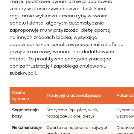
i na jej podstawie dynamicznie proponować
zmiany w planie żywieniowym. Jeśli klient
regularnie wyklucza z menu ryby w swoim
panelu klienta, algorytm automatycznie
zaproponuje mu w przyszłości dietę opartą
na innych źródłach białka, wysyłając
odpowiednio spersonalizowanego maila z ofertą
przejścia na nowy wariant bez dodatkowych
dopłat. To proaktywne podejście znacząco
obniża frustrację i zapobiega anulowaniu
subskrypcji.
Cecha
Tradycyjna automatyzacja
Automaty
systemu
Segmentacja
Statyczna (np. płeć, wiek,
Dynamicz
bazy
rodzaj zakupionej diety)
wzorców
Rekomendacje
Oparte na najpopularniejszych
Dopasowa
produktach
ocen pos