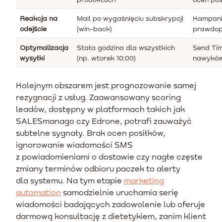
Reakcja na
Mail po wygaśnięciu subskrypcji
Kampani
odejście
(win-back)
prawdop
Optymalizacja
Stała godzina dla wszystkich
Send Ti
wysyłki
(np. wtorek 10:00)
nawyków
Kolejnym obszarem jest prognozowanie samej
rezygnacji z usług. Zaawansowany scoring
leadów, dostępny w platformach takich jak
SALESmanago czy Edrone, potrafi zauważyć
subtelne sygnały. Brak ocen posiłków,
ignorowanie wiadomości SMS
z powiadomieniami o dostawie czy nagłe częste
zmiany terminów odbioru paczek to alerty
dla systemu. Na tym etapie
marketing
automation
samodzielnie uruchamia serię
wiadomości badających zadowolenie lub oferuje
darmową konsultację z dietetykiem, zanim klient