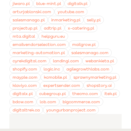
jiwaro.pl
blue-mint.pl
digitalk.pl
arturjablonski.com
youtube.com
salesmanago.pl
inmarketing.pl
selly.pl
projectup.pl
adtrip.pl
x-catering.pl
mta.digital
helpguru.eu
emailvendorselection.com
mailgrow.pl
marketing-automation.pl
salesmanago.com
cyrekdigital.com
landingi.com
webankieta.pl
shopify.com
logic.inc
agilegrowthlabs.com
mayple.com
kcmobile.pl
sprawnymarketing.pl
klaviyo.com
expertsender.com
shopstory.ai
digitalx.pl
cubegroup.pl
thecmo.com
itek.pl
bdow.com
lob.com
bigcommerce.com
digitaltrek.ca
youngurbanproject.com