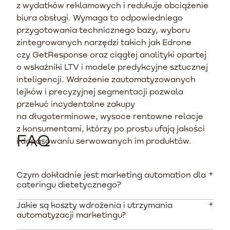
z wydatków reklamowych i redukuje obciążenie
biura obsługi. Wymaga to odpowiedniego
przygotowania technicznego bazy, wyboru
zintegrowanych narzędzi takich jak Edrone
czy GetResponse oraz ciągłej analityki opartej
o wskaźniki LTV i modele predykcyjne sztucznej
inteligencji. Wdrożenie zautomatyzowanych
lejków i precyzyjnej segmentacji pozwala
przekuć incydentalne zakupy
na długoterminowe, wysoce rentowne relacje
z konsumentami, którzy po prostu ufają jakości
FAQ
i dopasowaniu serwowanych im produktów.
Czym dokładnie jest marketing automation dla
cateringu dietetycznego?
Jakie są koszty wdrożenia i utrzymania
To system pozwalający na automatyczne reagowanie
automatyzacji marketingu?
na zachowania konsumentów. W diecie pudełkowej