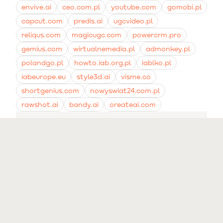
przejrzystości wobec konsumentów.
envive.ai
ceo.com.pl
youtube.com
gomobi.pl
capcut.com
predis.ai
ugcvideo.pl
reliqus.com
magicugc.com
powercrm.pro
gemius.com
wirtualnemedia.pl
admonkey.pl
polandgo.pl
howto.iab.org.pl
iablko.pl
iabeurope.eu
style3d.ai
visme.co
shortgenius.com
nowyswiat24.com.pl
rawshot.ai
bandy.ai
oreateai.com