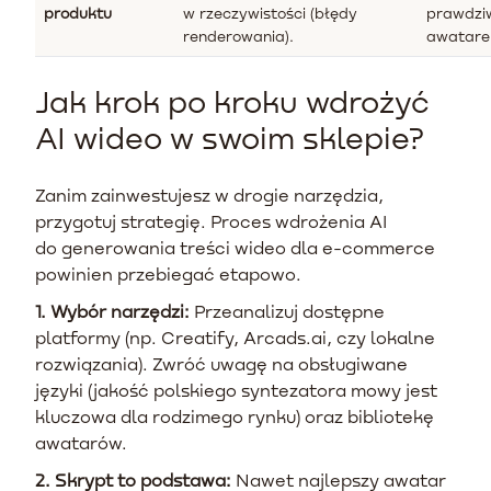
produktu
w rzeczywistości (błędy
prawdziw
renderowania).
awatare
Jak krok po kroku wdrożyć
AI wideo w swoim sklepie?
Zanim zainwestujesz w drogie narzędzia,
przygotuj strategię. Proces wdrożenia AI
do generowania treści wideo dla e-commerce
powinien przebiegać etapowo.
1. Wybór narzędzi:
Przeanalizuj dostępne
platformy (np. Creatify, Arcads.ai, czy lokalne
rozwiązania). Zwróć uwagę na obsługiwane
języki (jakość polskiego syntezatora mowy jest
kluczowa dla rodzimego rynku) oraz bibliotekę
awatarów.
2. Skrypt to podstawa:
Nawet najlepszy awatar