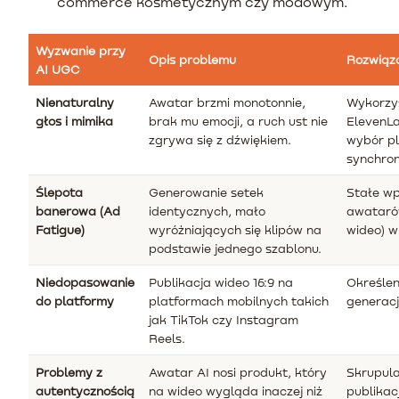
commerce kosmetycznym czy modowym.
Wyzwanie przy
Opis problemu
Rozwiąz
AI UGC
Nienaturalny
Awatar brzmi monotonnie,
Wykorzy
głos i mimika
brak mu emocji, a ruch ust nie
ElevenLa
zgrywa się z dźwiękiem.
wybór pl
synchroni
Ślepota
Generowanie setek
Stałe wp
banerowa (Ad
identycznych, mało
awataró
Fatigue)
wyróżniających się klipów na
wideo) w
podstawie jednego szablonu.
Niedopasowanie
Publikacja wideo 16:9 na
Określen
do platformy
platformach mobilnych takich
generacj
jak TikTok czy Instagram
Reels.
Problemy z
Awatar AI nosi produkt, który
Skrupula
autentycznością
na wideo wygląda inaczej niż
publikac