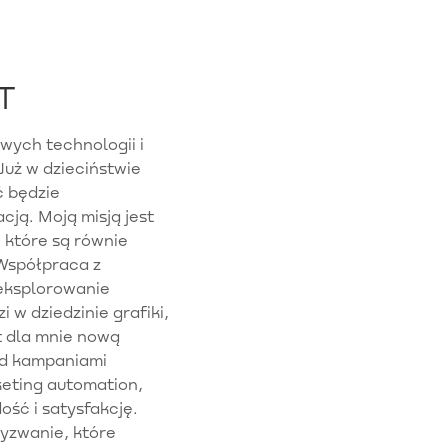
T
wych technologii i
Już w dzieciństwie
ć będzie
cją. Moją misją jest
 które są równie
 Współpraca z
 eksplorowanie
 w dziedzinie grafiki,
t dla mnie nową
ad kampaniami
keting automation,
ość i satysfakcję.
wyzwanie, które