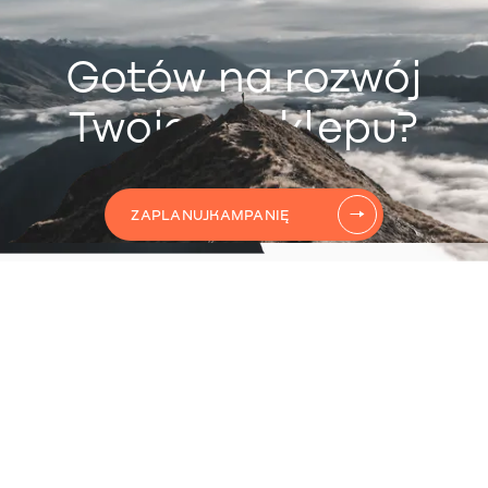
Gotów na rozwój
Twojego sklepu?
ZAPLANUJ
KAMPANIĘ
AUTOMATYZACJĘ
CONTENT
KAMPANIĘ