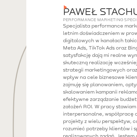
PAWEŁ STACH
PERFORMANCE MARKETING SPECI
Specjalista performance mark
letnim doświadczeniem w pro
digitalowych w kanałach takic
Meta Ads, TikTok Ads oraz Bin
satysfakcję dają mi realne wyn
skuteczną realizację wcześni
strategii marketingowych oraz
wpływ na cele biznesowe klien
zajmuję się planowaniem, optym
skalowaniem kampanii reklam
efektywne zarządzanie budżeta
założeń ROI. W pracy stawiam
interpersonalne, współpracę o
projekty z wielu perspektyw, c
rozumieć potrzeby klientów i 
realizowanych zadań. Jestem 