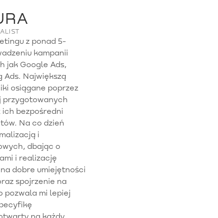
URA
ALIST
etingu z ponad 5-
wadzeniu kampanii
h jak Google Ads,
g Ads. Największą
iki osiągane poprzez
ej przygotowanych
 ich bezpośredni
tów. Na co dzień
alizacją i
owych, dbając o
mi i realizację
 na dobre umiejętności
raz spojrzenie na
o pozwala mi lepiej
specyfikę
otwarty na każdy