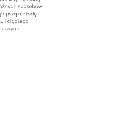
różnych sposobów
ajlepszą metodę
u i ciągłego
ngowych.