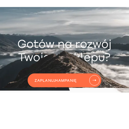
Gotów na rozwój
Twojego sklepu?
ZAPLANUJ
KAMPANIĘ
AUTOMATYZACJĘ
CONTENT
KAMPANIĘ