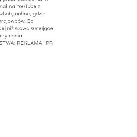
anał na YouTube z
szkołę online, gdzie
krajowców. Bo
cej niż słowa sumujące
trzymania.
STWA: REKLAMA I PR