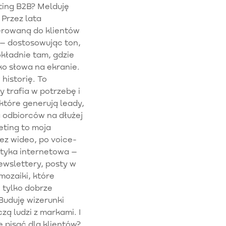
ting B2B? Melduję
Przez lata
erowaną do klientów
 – dostosowując ton,
dokładnie tam, gdzie
lko słowa na ekranie.
 historię. To
 trafia w potrzebę i
 które generują leady,
ą odbiorców na dłużej
eting to moja
ez wideo, po voice-
ityka internetowa –
ewslettery, posty w
mozaiki, które
 tylko dobrze
 Buduję wizerunki
zą ludzi z markami. I
ę pisać dla klientów?