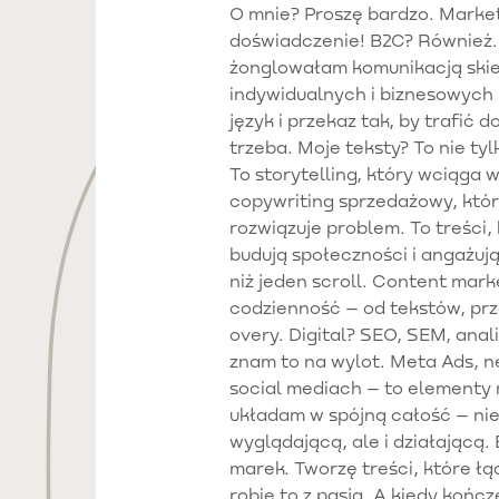
O mnie? Proszę bardzo. Marke
doświadczenie! B2C? Również. 
żonglowałam komunikacją ski
indywidualnych i biznesowych
język i przekaz tak, by trafić 
trzeba. Moje teksty? To nie ty
To storytelling, który wciąga w
copywriting sprzedażowy, który
rozwiązuje problem. To treści,
budują społeczności i angażuj
niż jeden scroll. Content mark
codzienność – od tekstów, prz
overy. Digital? SEO, SEM, anal
znam to na wylot. Meta Ads, n
social mediach – to elementy 
układam w spójną całość – nie
wyglądającą, ale i działającą.
marek. Tworzę treści, które łąc
robię to z pasją. A kiedy kończ