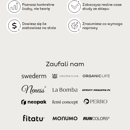
Poznasz konkretne
Zobaczysz realne case
liczby, nie teorię
study ze sklepu
Dowiesz się ile
Zrozumiesz co wymaga
zostawiasz na stole
naprawy
Zaufali nam