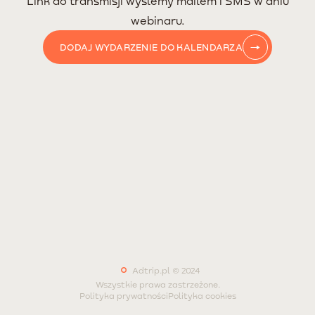
Link do transmisji wyślemy mailem i SMS w dniu
webinaru.
DODAJ WYDARZENIE DO KALENDARZA
Adtrip.pl © 2024
Wszystkie prawa zastrzeżone.
Polityka prywatności
Polityka cookies