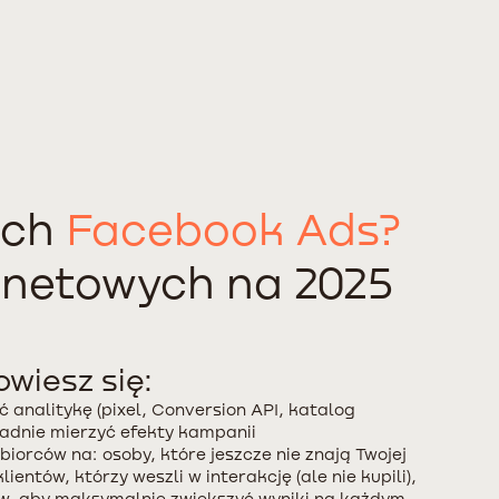
ach
Facebook Ads?
rnetowych na 2025
owiesz się:
 analitykę (pixel, Conversion API, katalog
adnie mierzyć efekty kampanii
biorców na: osoby, które jeszcze nie znają Twojej
ientów, którzy weszli w interakcję (ale nie kupili),
ów, aby maksymalnie zwiększyć wyniki na każdym