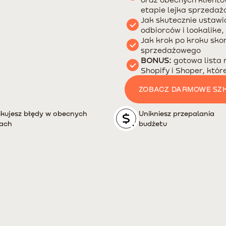
etapie lejka sprzeda
Jak skutecznie ustaw
odbiorców i lookalike
Jak krok po kroku sk
sprzedażowego
BONUS:
gotowa lista
Shopify i Shoper, któ
ZOBACZ DARMOWE SZK
ikujesz błędy w obecnych
Unikniesz przepalania
ach
budżetu