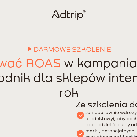
DARMOWE SZKOLENIE
ować ROAS
w kampani
dnik dla sklepów inte
rok
Ze szkolenia d
Jak poprawnie wdrożyć
produktowy), aby dokł
Jak podzielić grupy od
marki, potencjalnych kl
oraz obecnych klient