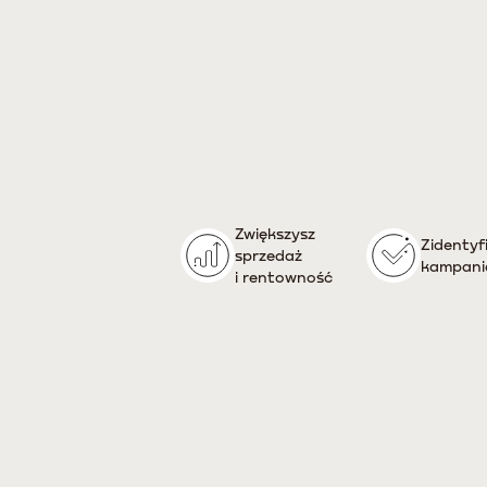
Zwiększysz
Zidentyf
sprzedaż
kampani
i rentowność